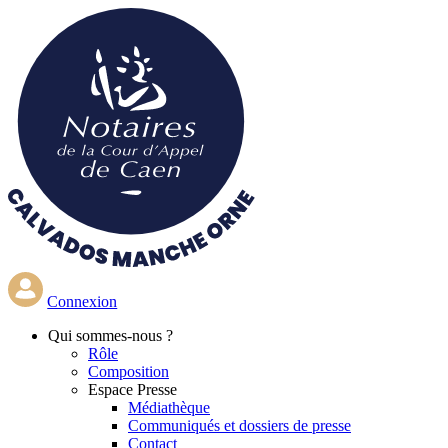
Aller
au
contenu
principal
Connexion
Qui
sommes-nous ?
Rôle
Composition
Espace Presse
Médiathèque
Communiqués et dossiers de presse
Contact