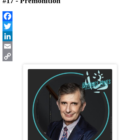
#17 - Prémonition
Facebook
Twitter
LinkedIn
Email
Copy
Link