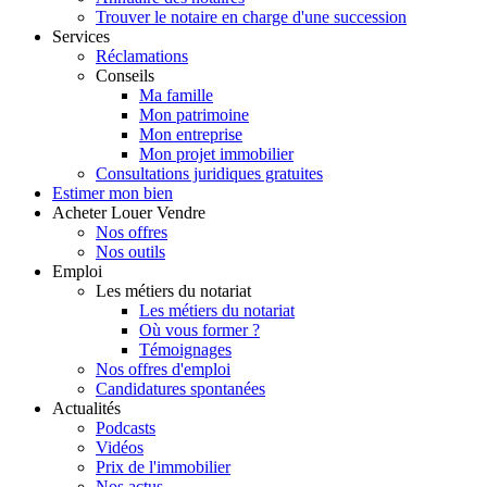
Trouver le notaire en charge d'une succession
Services
Réclamations
Conseils
Ma famille
Mon patrimoine
Mon entreprise
Mon projet immobilier
Consultations juridiques gratuites
Estimer
mon bien
Acheter
Louer
Vendre
Nos offres
Nos outils
Emploi
Les métiers du notariat
Les métiers du notariat
Où vous former ?
Témoignages
Nos offres d'emploi
Candidatures spontanées
Actualités
Podcasts
Vidéos
Prix de l'immobilier
Nos actus