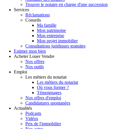
Trouver le notaire en charge d'une succession
Services
Réclamations
Conseils
Ma famille
Mon patrimoine
Mon entreprise
Mon projet immobilier
Consultations juridiques gratuites
Estimer
mon bien
Acheter
Louer
Vendre
Nos offres
Nos outils
Emploi
Les métiers du notariat
Les métiers du notariat
Où vous former ?
Témoignages
Nos offres d'emploi
Candidatures spontanées
Actualités
Podcasts
Vidéos
Prix de l'immobilier
Nos actus