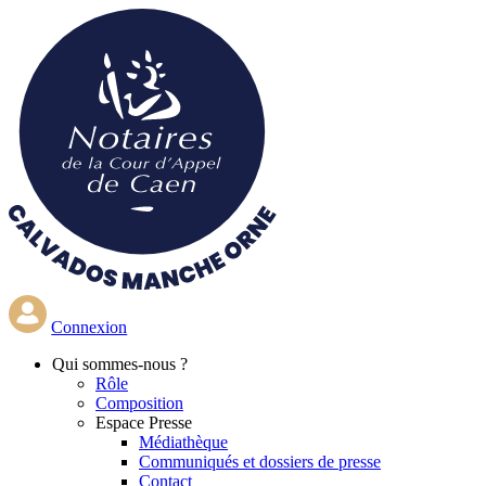
Aller
au
contenu
principal
Connexion
Qui
sommes-nous ?
Rôle
Composition
Espace Presse
Médiathèque
Communiqués et dossiers de presse
Contact