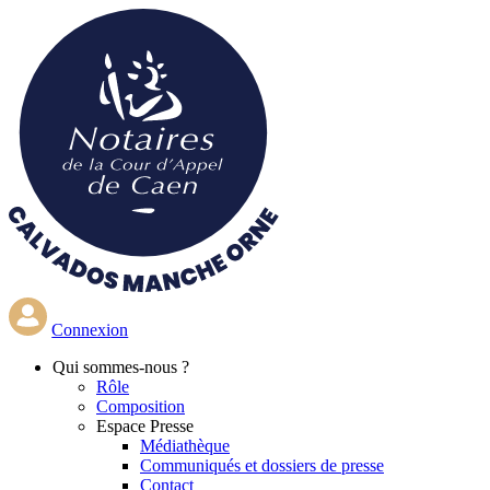
Aller
au
contenu
principal
Connexion
Qui
sommes-nous ?
Rôle
Composition
Espace Presse
Médiathèque
Communiqués et dossiers de presse
Contact