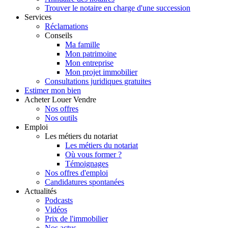
Trouver le notaire en charge d'une succession
Services
Réclamations
Conseils
Ma famille
Mon patrimoine
Mon entreprise
Mon projet immobilier
Consultations juridiques gratuites
Estimer
mon bien
Acheter
Louer
Vendre
Nos offres
Nos outils
Emploi
Les métiers du notariat
Les métiers du notariat
Où vous former ?
Témoignages
Nos offres d'emploi
Candidatures spontanées
Actualités
Podcasts
Vidéos
Prix de l'immobilier
Nos actus