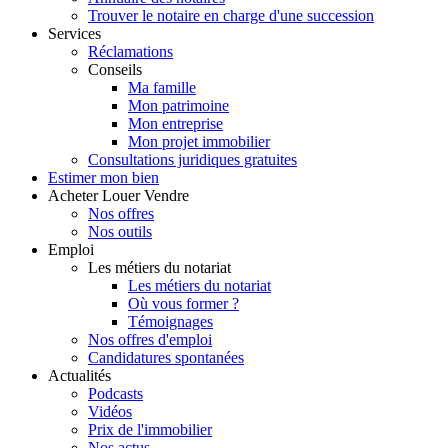
Trouver le notaire en charge d'une succession
Services
Réclamations
Conseils
Ma famille
Mon patrimoine
Mon entreprise
Mon projet immobilier
Consultations juridiques gratuites
Estimer
mon bien
Acheter
Louer
Vendre
Nos offres
Nos outils
Emploi
Les métiers du notariat
Les métiers du notariat
Où vous former ?
Témoignages
Nos offres d'emploi
Candidatures spontanées
Actualités
Podcasts
Vidéos
Prix de l'immobilier
Nos actus