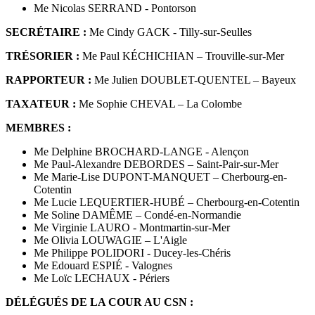
Me Nicolas SERRAND - Pontorson
SECRÉTAIRE :
Me Cindy GACK - Tilly-sur-Seulles
TRÉSORIER :
Me Paul KÉCHICHIAN – Trouville-sur-Mer
RAPPORTEUR :
Me Julien DOUBLET-QUENTEL – Bayeux
TAXATEUR :
Me Sophie CHEVAL – La Colombe
MEMBRES :
Me Delphine BROCHARD-LANGE - Alençon
Me Paul-Alexandre DEBORDES – Saint-Pair-sur-Mer
Me Marie-Lise DUPONT-MANQUET – Cherbourg-en-
Cotentin
Me Lucie LEQUERTIER-HUBÉ – Cherbourg-en-Cotentin
Me Soline DAMÊME – Condé-en-Normandie
Me Virginie LAURO - Montmartin-sur-Mer
Me Olivia LOUWAGIE – L'Aigle
Me Philippe POLIDORI - Ducey-les-Chéris
Me Edouard ESPIÉ - Valognes
Me Loïc LECHAUX - Périers
DÉLÉGUÉS DE LA COUR AU CSN :