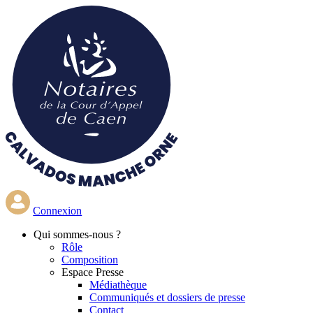
Aller
au
contenu
principal
Connexion
Qui
sommes-nous ?
Rôle
Composition
Espace Presse
Médiathèque
Communiqués et dossiers de presse
Contact