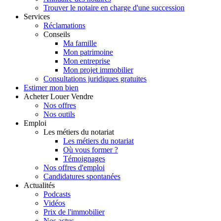
Trouver le notaire en charge d'une succession
Services
Réclamations
Conseils
Ma famille
Mon patrimoine
Mon entreprise
Mon projet immobilier
Consultations juridiques gratuites
Estimer
mon bien
Acheter
Louer
Vendre
Nos offres
Nos outils
Emploi
Les métiers du notariat
Les métiers du notariat
Où vous former ?
Témoignages
Nos offres d'emploi
Candidatures spontanées
Actualités
Podcasts
Vidéos
Prix de l'immobilier
Nos actus