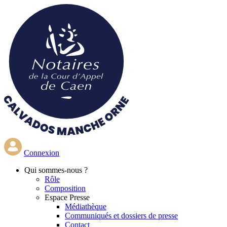
Aller
au
contenu
principal
Connexion
Qui
sommes-nous ?
Rôle
Composition
Espace Presse
Médiathèque
Communiqués et dossiers de presse
Contact