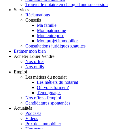
Trouver le notaire en charge d'une succession
Services
Réclamations
Conseils
Ma famille
Mon patrimoine
Mon entreprise
Mon projet immobilier
Consultations juridiques gratuites
Estimer
mon bien
Acheter
Louer
Vendre
Nos offres
Nos outils
Emploi
Les métiers du notariat
Les métiers du notariat
Où vous former ?
Témoignages
Nos offres d'emploi
Candidatures spontanées
Actualités
Podcasts
Vidéos
Prix de l'immobilier
Nos actus