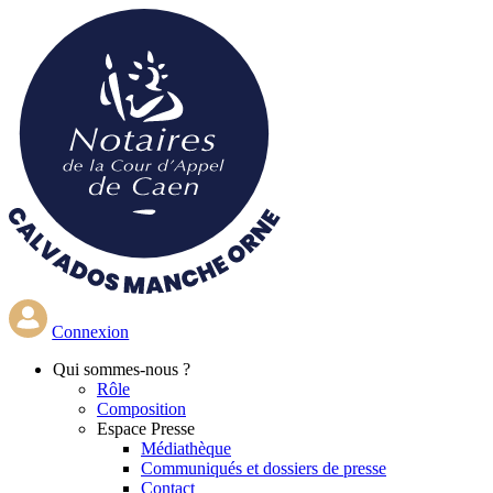
Aller
au
contenu
principal
Connexion
Qui
sommes-nous ?
Rôle
Composition
Espace Presse
Médiathèque
Communiqués et dossiers de presse
Contact