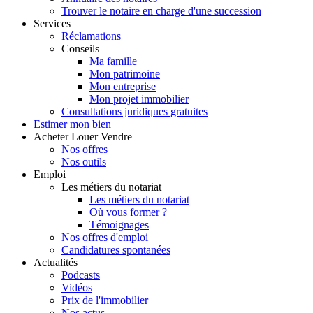
Trouver le notaire en charge d'une succession
Services
Réclamations
Conseils
Ma famille
Mon patrimoine
Mon entreprise
Mon projet immobilier
Consultations juridiques gratuites
Estimer
mon bien
Acheter
Louer
Vendre
Nos offres
Nos outils
Emploi
Les métiers du notariat
Les métiers du notariat
Où vous former ?
Témoignages
Nos offres d'emploi
Candidatures spontanées
Actualités
Podcasts
Vidéos
Prix de l'immobilier
Nos actus