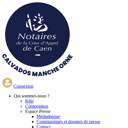
Aller
au
contenu
principal
Connexion
Qui
sommes-nous ?
Rôle
Composition
Espace Presse
Médiathèque
Communiqués et dossiers de presse
Contact