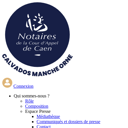
Aller
au
contenu
principal
Connexion
Qui
sommes-nous ?
Rôle
Composition
Espace Presse
Médiathèque
Communiqués et dossiers de presse
Contact