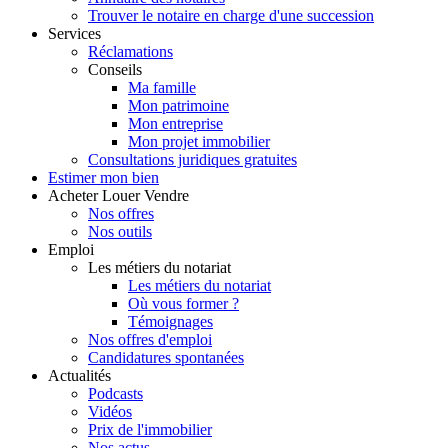
Trouver le notaire en charge d'une succession
Services
Réclamations
Conseils
Ma famille
Mon patrimoine
Mon entreprise
Mon projet immobilier
Consultations juridiques gratuites
Estimer
mon bien
Acheter
Louer
Vendre
Nos offres
Nos outils
Emploi
Les métiers du notariat
Les métiers du notariat
Où vous former ?
Témoignages
Nos offres d'emploi
Candidatures spontanées
Actualités
Podcasts
Vidéos
Prix de l'immobilier
Nos actus