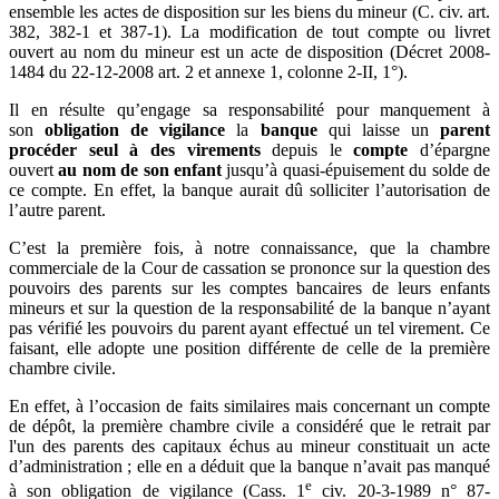
ensemble les actes de disposition sur les biens du mineur (C. civ. art.
382, 382-1 et 387-1). La modification de tout compte ou livret
ouvert au nom du mineur est un acte de disposition (Décret 2008-
1484 du 22-12-2008 art. 2 et annexe 1, colonne 2-II, 1°).
Il en résulte qu’engage sa responsabilité pour manquement à
son
obligation de vigilance
la
banque
qui laisse un
parent
procéder seul à des virements
depuis le
compte
d’épargne
ouvert
au nom de son enfant
jusqu’à quasi-épuisement du solde de
ce compte. En effet, la banque aurait dû solliciter l’autorisation de
l’autre parent.
C’est la première fois, à notre connaissance, que la chambre
commerciale de la Cour de cassation se prononce sur la question des
pouvoirs des parents sur les comptes bancaires de leurs enfants
mineurs et sur la question de la responsabilité de la banque n’ayant
pas vérifié les pouvoirs du parent ayant effectué un tel virement. Ce
faisant, elle adopte une position différente de celle de la première
chambre civile.
En effet, à l’occasion de faits similaires mais concernant un compte
de dépôt, la première chambre civile a considéré que le retrait par
l'un des parents des capitaux échus au mineur constituait un acte
d’administration ; elle en a déduit que la banque n’avait pas manqué
e
à son obligation de vigilance (Cass. 1
civ. 20-3-1989 n° 87-