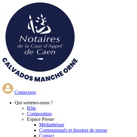
Aller
au
contenu
principal
Connexion
Qui
sommes-nous ?
Rôle
Composition
Espace Presse
Médiathèque
Communiqués et dossiers de presse
Contact