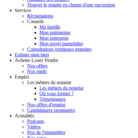
Trouver le notaire en charge d'une succession
Services
Réclamations
Conseils
Ma famille
Mon patrimoine
Mon entreprise
Mon projet immobilier
Consultations juridiques gratuites
Estimer
mon bien
Acheter
Louer
Vendre
Nos offres
Nos outils
Emploi
Les métiers du notariat
Les métiers du notariat
Où vous former ?
Témoignages
Nos offres d'emploi
Candidatures spontanées
Actualités
Podcasts
Vidéos
Prix de l'immobilier
Nos actus