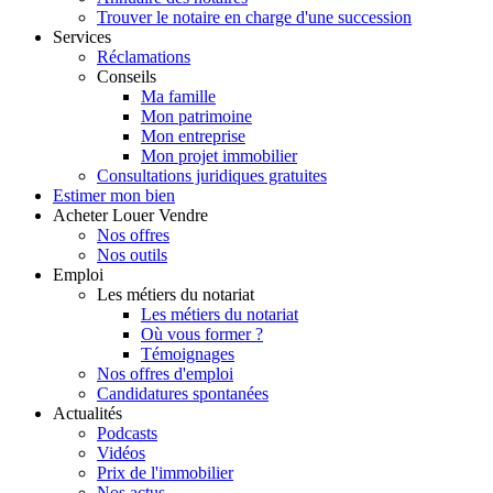
Trouver le notaire en charge d'une succession
Services
Réclamations
Conseils
Ma famille
Mon patrimoine
Mon entreprise
Mon projet immobilier
Consultations juridiques gratuites
Estimer
mon bien
Acheter
Louer
Vendre
Nos offres
Nos outils
Emploi
Les métiers du notariat
Les métiers du notariat
Où vous former ?
Témoignages
Nos offres d'emploi
Candidatures spontanées
Actualités
Podcasts
Vidéos
Prix de l'immobilier
Nos actus