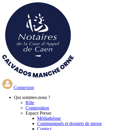
Aller
au
contenu
principal
Connexion
Qui
sommes-nous ?
Rôle
Composition
Espace Presse
Médiathèque
Communiqués et dossiers de presse
Contact