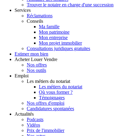
Trouver le notaire en charge d'une succession
Services
Réclamations
Conseils
Ma famille
Mon patrimoine
Mon entreprise
Mon projet immobilier
Consultations juridiques gratuites
Estimer
mon bien
Acheter
Louer
Vendre
Nos offres
Nos outils
Emploi
Les métiers du notariat
Les métiers du notariat
Où vous former ?
Témoignages
Nos offres d'emploi
Candidatures spontanées
Actualités
Podcasts
Vidéos
Prix de l'immobilier
Nos actus