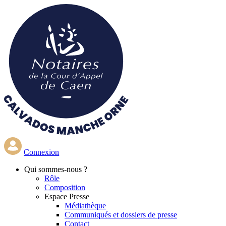
Aller
au
contenu
principal
Connexion
Qui
sommes-nous ?
Rôle
Composition
Espace Presse
Médiathèque
Communiqués et dossiers de presse
Contact