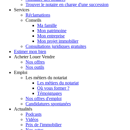
Trouver le notaire en charge d'une succession
Services
Réclamations
Conseils
Ma famille
Mon patrimoine
Mon entreprise
Mon projet immobilier
Consultations juridiques gratuites
Estimer
mon bien
Acheter
Louer
Vendre
Nos offres
Nos outils
Emploi
Les métiers du notariat
Les métiers du notariat
Où vous former ?
Témoignages
Nos offres d'emploi
Candidatures spontanées
Actualités
Podcasts
Vidéos
Prix de l'immobilier
Nos actus