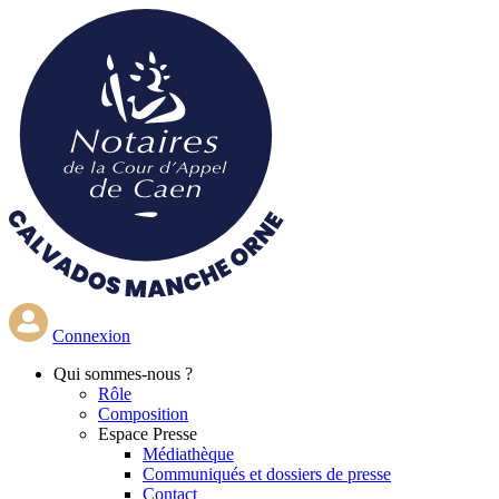
Aller
au
contenu
principal
Connexion
Qui
sommes-nous ?
Rôle
Composition
Espace Presse
Médiathèque
Communiqués et dossiers de presse
Contact