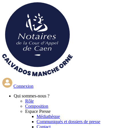
Aller
au
contenu
principal
Connexion
Qui
sommes-nous ?
Rôle
Composition
Espace Presse
Médiathèque
Communiqués et dossiers de presse
Contact