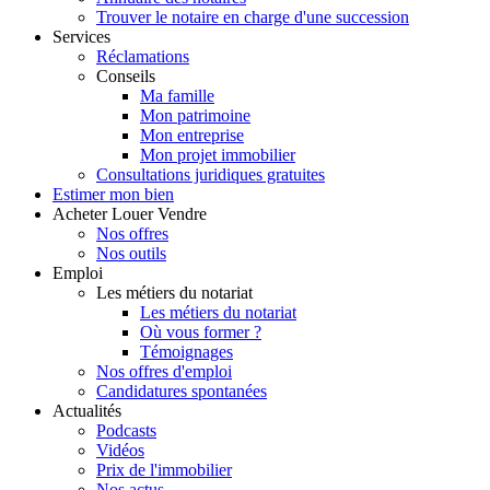
Trouver le notaire en charge d'une succession
Services
Réclamations
Conseils
Ma famille
Mon patrimoine
Mon entreprise
Mon projet immobilier
Consultations juridiques gratuites
Estimer
mon bien
Acheter
Louer
Vendre
Nos offres
Nos outils
Emploi
Les métiers du notariat
Les métiers du notariat
Où vous former ?
Témoignages
Nos offres d'emploi
Candidatures spontanées
Actualités
Podcasts
Vidéos
Prix de l'immobilier
Nos actus